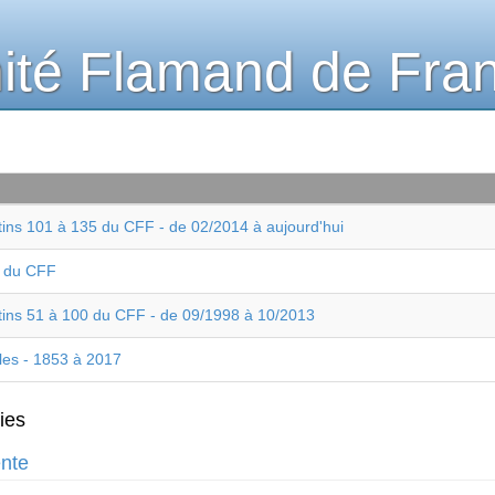
té Flamand de Fra
tins 101 à 135 du CFF - de 02/2014 à aujourd'hui
e du CFF
etins 51 à 100 du CFF - de 09/1998 à 10/2013
les - 1853 à 2017
ies
ente