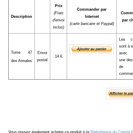
Prix
Commander par
(Frais
Comm
Description
Internet
d'envoi
par c
(carte bancaire et Paypal)
inclus)
Les c
sont à 
Tome 47
Envoi
avec
14 €
postal
une desc
des Annales
de
comma
Vous pouvez également acheter ce produit à la
Bibliothèque du Comité