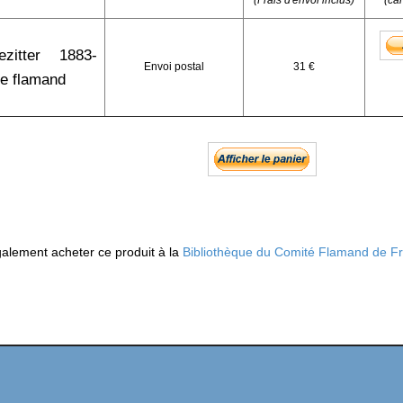
(Frais d'envoi inclus)
(ca
zitter 1883-
Envoi postal
31 €
te flamand
alement acheter ce produit à la
Bibliothèque du Comité Flamand de F