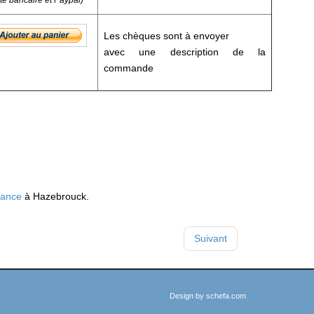
rte bancaire et Paypal)
Les chèques sont à envoyer
avec une description de la
commande
rance
à Hazebrouck.
Suivant
Design by
schefa.com