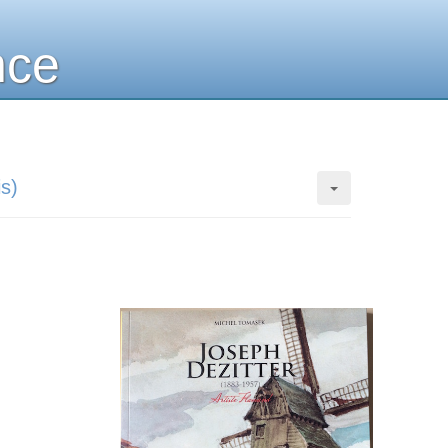
nce
is)