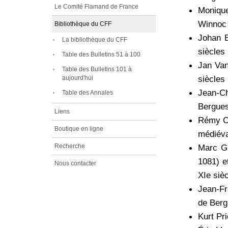
Le Comité Flamand de France
Monique
Winnoc
Bibliothèque du CFF
Johan B
La bibliothèque du CFF
siècles
Table des Bulletins 51 à 100
Jan Van
Table des Bulletins 101 à
siècles
aujourd'hui
Jean-Ch
Table des Annales
Bergue
Liens
Rémy Co
Boutique en ligne
médiéva
Recherche
Marc Gi
1081) e
Nous contacter
XIe siè
Jean-Fr
de Berg
Kurt Pr