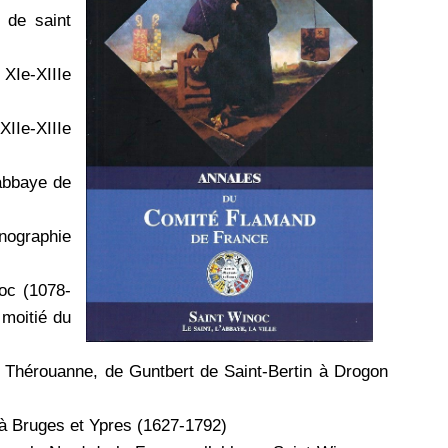
 de saint
 XIe-XIIIe
IIe-XIIIe
’abbaye de
onographie
oc (1078-
 moitié du
 Thérouanne, de Guntbert de Saint-Bertin à Drogon
 à Bruges et Ypres (1627-1792)