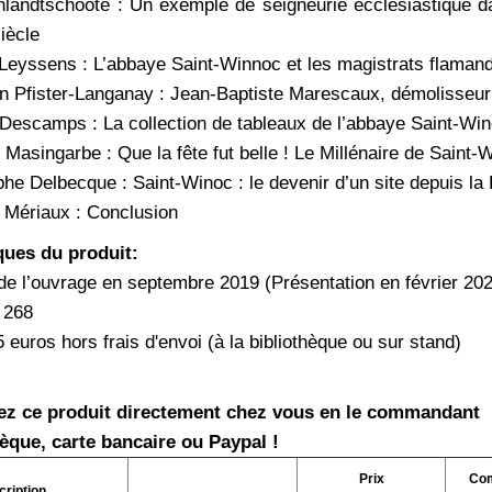
nlandtschoote : Un exemple de seigneurie ecclésiastique d
iècle
Leyssens : L’abbaye Saint-Winnoc et les magistrats flamands a
an Pfister-Langanay : Jean-Baptiste Marescaux, démolisseu
 Descamps : La collection de tableaux de l’abbaye Saint-Win
e Masingarbe : Que la fête fut belle ! Le Millénaire de Saint
phe Delbecque : Saint-Winoc : le devenir d’un site depuis la
 Mériaux : Conclusion
ques du produit:
 de l’ouvrage en septembre 2019 (Présentation en février 20
 268
5 euros hors frais d'envoi (à la bibliothèque ou sur stand)
ez ce produit directement chez vous en le commandant
èque, carte bancaire ou Paypal !
Prix
Com
ription