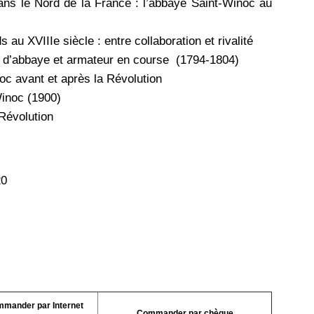
ans le Nord de la France : l’abbaye Saint-Winoc au
u XVIIIe siècle : entre collaboration et rivalité
r d’abbaye et armateur en course (1794-1804)
oc avant et après la Révolution
-Winoc (1900)
 Révolution
20
mander par Internet
Commander par chèque