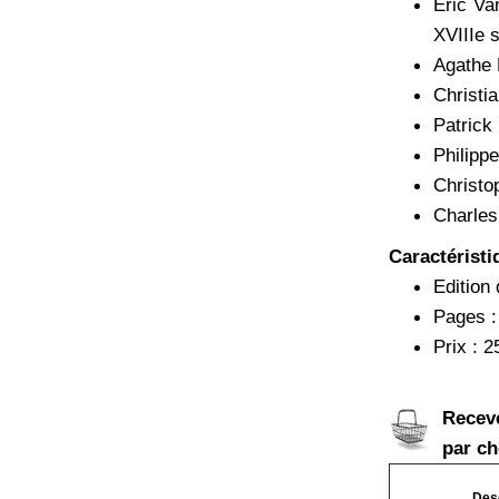
Éric Va
XVIIIe s
Agathe 
Christi
Patrick
Philipp
Christo
Charles
Caractéristi
Edition
Pages :
Prix : 2
Recev
par ch
Desc