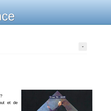
nce
 ?
out et de