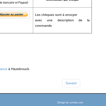
rte bancaire et Paypal)
Les chèques sont à envoyer
avec une description de la
commande
rance
à Hazebrouck.
Suivant
Design by
schefa.com